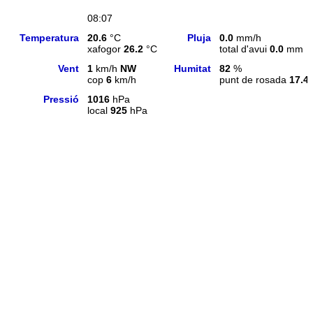
08:07
Temperatura
20.6
°C
Pluja
0.0
mm/h
xafogor
26.2
°C
total d'avui
0.0
mm
Vent
1
km/h
NW
Humitat
82
%
cop
6
km/h
punt de rosada
17.4
Pressió
1016
hPa
local
925
hPa